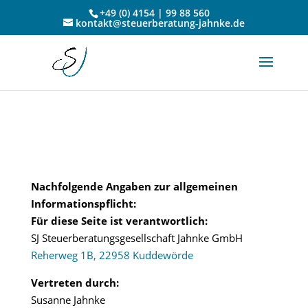
google-site-
+49 (0) 4154 | 99 88 560
kontakt@steuerberatung-jahnke.de
verification=isb6pSB0tEe1mWmqFKAgAkC1mquSYFt9qz34AS0
Nachfolgende Angaben zur allgemeinen
Informationspflicht:
Für diese Seite ist verantwortlich:
SJ Steuerberatungsgesellschaft Jahnke GmbH
Reherweg 1B, 22958 Kuddewörde
Vertreten durch:
Susanne Jahnke