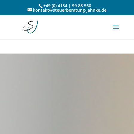
google-site-
+49 (0) 4154 | 99 88 560
kontakt@steuerberatung-jahnke.de
verification=isb6pSB0tEe1mWmqFKAgAkC1mquSYFt9qz34AS0