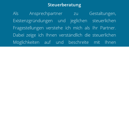
Steuerberatung
Als Ansprechpartner zu Gestaltungen,
Existenzgründungen und jeglichen steuerlichen
Fragestellungen verstehe ich mich als Ihr Partner.
Dabei zeige ich Ihnen verständlich die steuerlichen
Möglichkeiten auf und beschreite mit Ihnen
gemeinsam den für Sie individuellen Weg.
Lohnbuchführung
Die laufenden Lohn- und Gehaltsabrechnungen
sowie die Kommunikation mit Finanzämtern,
Krankenkassen und anderen Instituten übernehme
ich gerne für Sie. Darüber hinaus stehe ich Ihnen